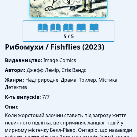
5
/ 5
Рибомухи / Fishflies (2023)
Видавництво:
Image Comics
Автори:
Джефф Лемір, Стів Вандс
Жанри:
Надприродне, Драма, Трилер, Містика,
Детектив
К-ть випусків:
7/7
Опис
Коли жорстокий злочин ставить під загрозу життя
невинного підлітка, це спричиняє ланцюг подій у
мирному містечку Белл-Рівер, Онтаріо, що назавжди