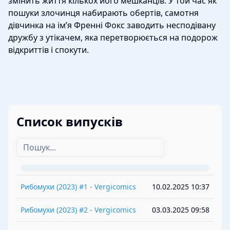
змінить життя кількох його мешканців. У той час як
пошуки злочинця набирають обертів, самотня
дівчинка на ім’я Френні Фокс заводить несподівану
дружбу з утікачем, яка перетворюється на подорож
відкриттів і спокути.
Список випусків
Рибомухи
(
2023
) #
1
-
Vergicomics
10.02.2025 10:37
Рибомухи
(
2023
) #
2
-
Vergicomics
03.03.2025 09:58