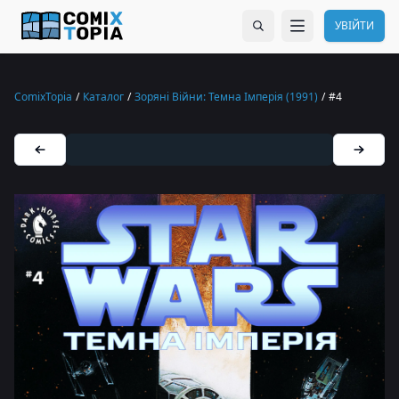
УВІЙТИ
ComixTopia
/
Каталог
/
Зоряні Війни: Темна Імперія (1991)
/
#4