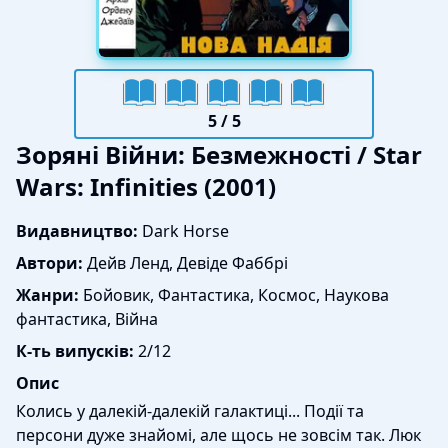
5
/ 5
Зоряні Війни: Безмежності / Star
Wars: Infinities (2001)
Видавництво:
Dark Horse
Автори:
Дейв Ленд, Девіде Фаббрі
Жанри:
Бойовик, Фантастика, Космос, Наукова
фантастика, Війна
К-ть випусків:
2/12
Опис
Колись у далекій-далекій галактиці... Події та
персони дуже знайомі, але щось не зовсім так. Люк