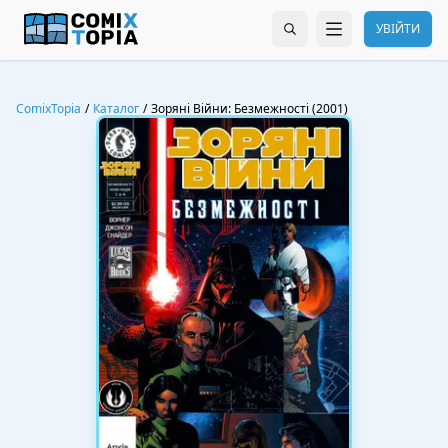
УВІЙТИ
ComixTopia
/
Каталог
/
Зоряні Війни: Безмежності (2001)