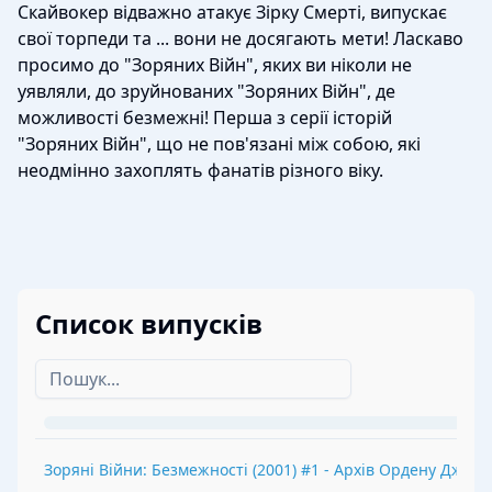
Скайвокер відважно атакує Зірку Смерті, випускає
свої торпеди та ... вони не досягають мети! Ласкаво
просимо до "Зоряних Війн", яких ви ніколи не
уявляли, до зруйнованих "Зоряних Війн", де
можливості безмежні! Перша з серії історій
"Зоряних Війн", що не пов'язані між собою, які
неодмінно захоплять фанатів різного віку.
Список випусків
Зоряні Війни: Безмежності
(
2001
) #
1
-
Архів Ордену Джеда