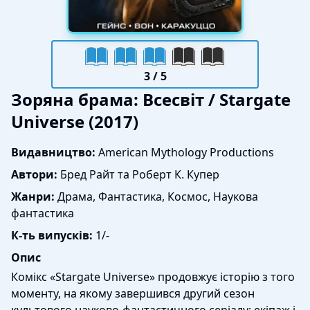
3
/ 5
Зоряна брама: Всесвіт / Stargate
Universe (2017)
Видавництво:
American Mythology Productions
Автори:
Бред Райт та Роберт К. Купер
Жанри:
Драма, Фантастика, Космос, Наукова
фантастика
К-ть випусків:
1/-
Опис
Комікс «Stargate Universe» продовжує історію з того
моменту, на якому завершився другий сезон
культового науково-фантастичного серіалу: екіпаж і