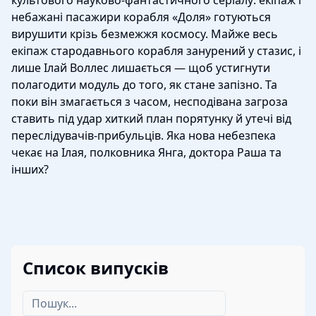
небажані пасажири корабля «Доля» готуються
вирушити крізь безмежжя космосу. Майже весь
екіпаж стародавнього корабля занурений у стазис, і
лише Ілай Воллес лишається — щоб устигнути
полагодити модуль до того, як стане запізно. Та
поки він змагається з часом, несподівана загроза
ставить під удар хиткий план порятунку й утечі від
переслідувачів-прибульців. Яка нова небезпека
чекає на Ілая, полковника Янга, доктора Раша та
інших?
Список випусків