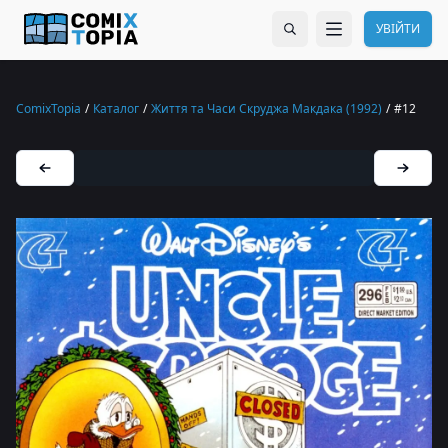
УВІЙТИ
ComixTopia
/
Каталог
/
Життя та Часи Скруджа Макдака (1992)
/
#12