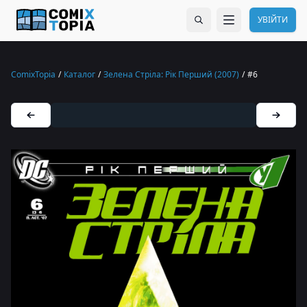
УВІЙТИ
ComixTopia
/
Каталог
/
Зелена Стріла: Рік Перший (2007)
/
#6