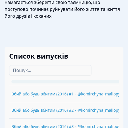
намагається зберегти свою таємницю, що
поступово починає руйнувати його життя та життя
його друзів і коханих.
Список випусків
Вбий або будь вбитим
(
2016
) #
1
-
@komirchyna_maliopysiv
Вбий або будь вбитим
(
2016
) #
2
-
@komirchyna_maliopysiv
Вбий або будь вбитим
(
2016
) #
3
-
@komirchyna_maliopysiv