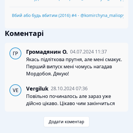
Вбий або будь вбитим
(
2016
) #
4
-
@komirchyna_maliopysiv
Коментарі
Громадянин О.
04.07.2024 11:37
ГР
Якась підліткова прутня, але мені смакує.
Перший випуск мені чомусь нагадав
Мордобоя. Дякую!
Vergiluk
28.10.2024 07:36
VE
Повільно починалось але зараз уже
дійсно цікаво. Цікаво чим закінчиться
Додати коментар