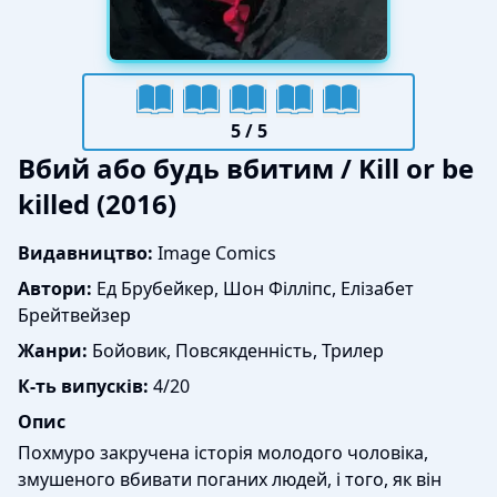
5
/ 5
Вбий або будь вбитим / Kill or be
killed (2016)
Видавництво:
Image Comics
Автори:
Ед Брубейкер, Шон Філліпс, Елізабет
Брейтвейзер
Жанри:
Бойовик, Повсякденність, Трилер
К-ть випусків:
4/20
Опис
Похмуро закручена історія молодого чоловіка,
змушеного вбивати поганих людей, і того, як він