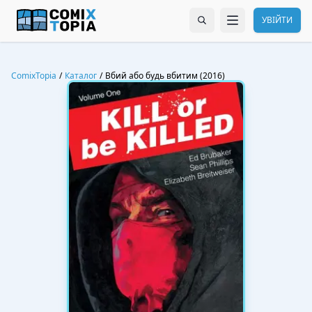
УВІЙТИ
ComixTopia
/
Каталог
/
Вбий або будь вбитим (2016)