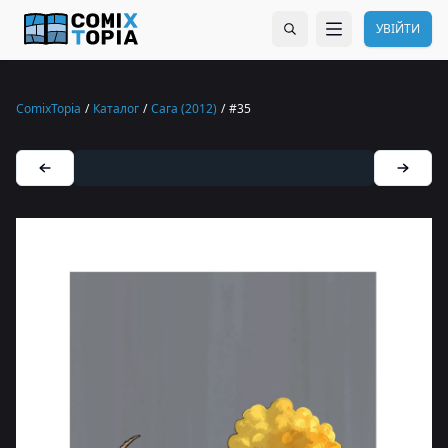
УВІЙТИ
ComixTopia
/
Каталог
/
Сага (2012)
/
#35