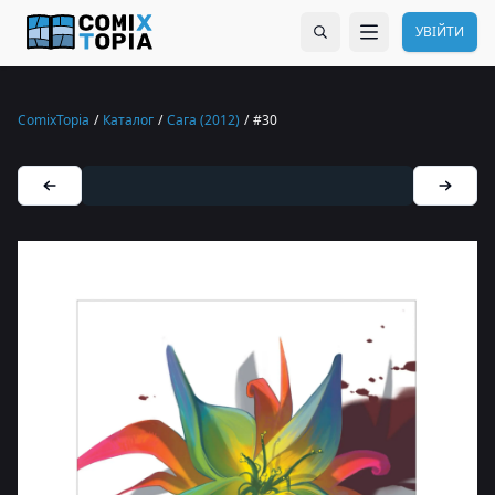
УВІЙТИ
ComixTopia
/
Каталог
/
Сага (2012)
/
#30