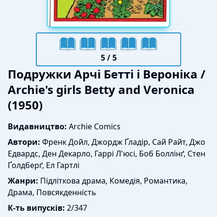
5
/ 5
Подружки Арчі Бетті і Вероніка /
Archie's girls Betty and Veronica
(1950)
Видавництво:
Archie Comics
Автори:
Френк Дойл, Джордж Ґладір, Сай Райт, Джо
Едвардс, Ден Декарло, Гаррі Л'юсі, Боб Боллінґ, Стен
Ґолдберґ, Ел Гартлі
Жанри:
Підліткова драма, Комедія, Романтика,
Драма, Повсякденність
К-ть випусків:
2/347