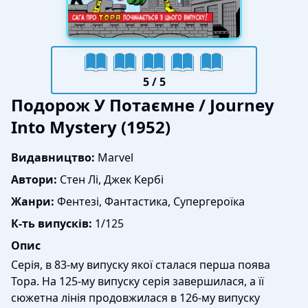
5
/ 5
Подорож У Потаємне / Journey
Into Mystery (1952)
Видавництво:
Marvel
Автори:
Стен Лі, Джек Кербі
Жанри:
Фентезі, Фантастика, Cупергероїка
К-ть випусків:
1/125
Опис
Серія, в 83-му випуску якої сталася перша поява
Тора. На 125-му випуску серія завершилася, а її
сюжетна лінія продовжилася в 126-му випуску