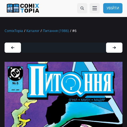
УВІЙТИ
ComixTopia
/
Каталог
/
Питання (1986)
/
#6