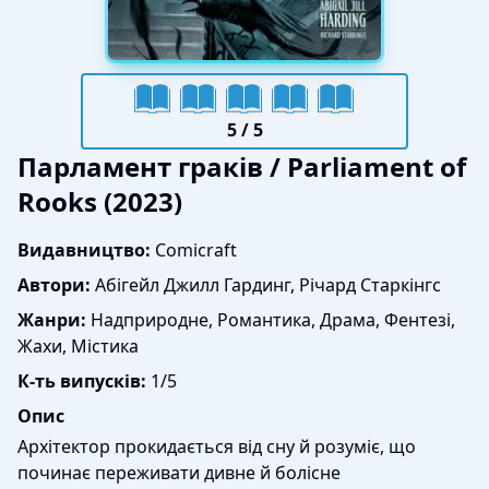
5
/ 5
Парламент граків / Parliament of
Rooks (2023)
Видавництво:
Comicraft
Автори:
Абігейл Джилл Гардинг, Річард Старкінгс
Жанри:
Надприродне, Романтика, Драма, Фентезі,
Жахи, Містика
К-ть випусків:
1/5
Опис
Архітектор прокидається від сну й розуміє, що
починає переживати дивне й болісне