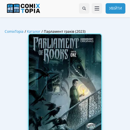
УВІЙТИ
ComixTopia
/
Каталог
/
Парламент граків (2023)