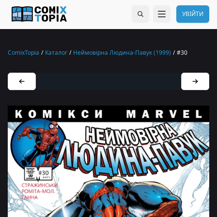
УВІЙТИ
ComixTopia
/
Каталог
/
Неймовірна Людина-Павук (1999)
/
#30