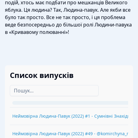
подій, хтось має подбати про мешканців Великого
яблука. Ця людина? Так, Людина-павук. Але якби все
було так просто. Все не так просто, і ця проблема
веде безпосередньо до більшої ролі Людини-павука
в «Кривавому полюванні»!
Список випусків
Неймовірна Людина-Павук
(
2022
) #
1
-
Сумнівні Знахідки
Неймовірна Людина-Павук
(
2022
) #
49
-
@komirchyna_malio