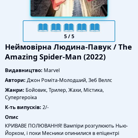
5
/ 5
Неймовірна Людина-Павук / The
Amazing Spider-Man (2022)
Видавництво:
Marvel
Автори:
Джон Роміта-Молодший, Зеб Веллс
Жанри:
Бойовик, Трилер, Жахи, Містика,
Cупергероїка
К-ть випусків:
2/-
Опис
КРИВАВЕ ПОЛЮВАННЯ! Вампіри розгулюють Нью-
Йорком, і поки Месники опинилися в епіцентрі