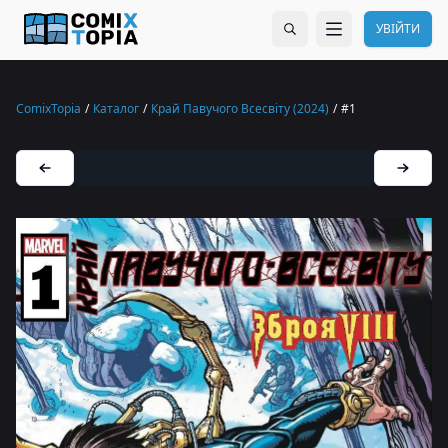
УВІЙТИ
ComixTopia
/
Каталог
/
Край Павучого Всесвіту (2024)
/
#1