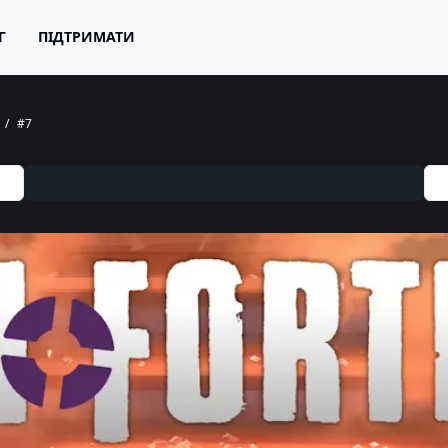
Г
ПІДТРИМАТИ
/
#7