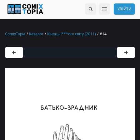
УВІЙТИ
ComixTopia
/
Каталог
/
Кінець ї***ого світу (2011)
/
#14