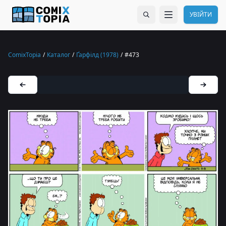
УВІЙТИ
ComixTopia
/
Каталог
/
Ґарфілд (1978)
/
#473