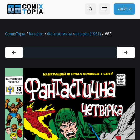
УВІЙТИ
ComixTopia
/
Каталог
/
Фантастична четвірка (1961)
/
#83