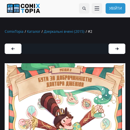
УВІЙТИ
ComixTopia
/
Каталог
/
Дзеркальні вчені (2015)
/
#2