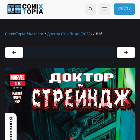
УВІЙТИ
ComixTopia
/
Каталог
/
Доктор Стрейндж (2023)
/
#16