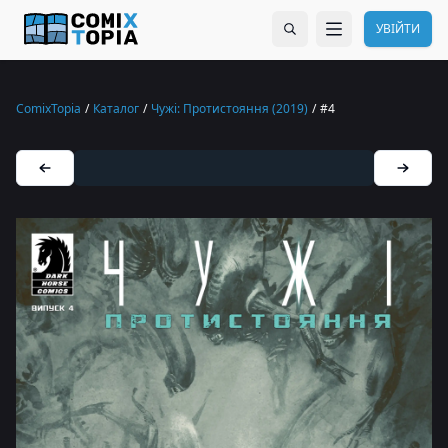
УВІЙТИ
ComixTopia
/
Каталог
/
Чужі: Протистояння (2019)
/
#4