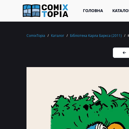
ГОЛОВНА
КАТАЛО
ComixTopia
/
Каталог
/
Бібліотека Карла Баркса (2011)
/