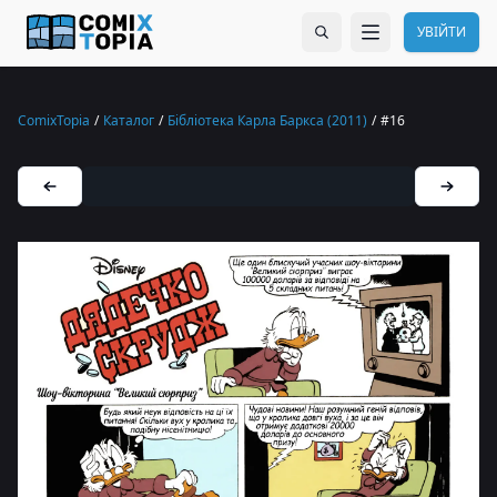
УВІЙТИ
ComixTopia
/
Каталог
/
Бібліотека Карла Баркса (2011)
/
#16