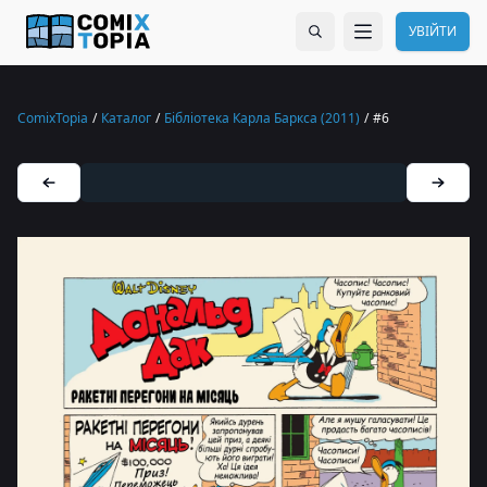
УВІЙТИ
ComixTopia
/
Каталог
/
Бібліотека Карла Баркса (2011)
/
#6