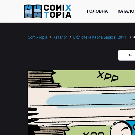
ГОЛОВНА
КАТАЛО
ComixTopia
/
Каталог
/
Бібліотека Карла Баркса (2011)
/