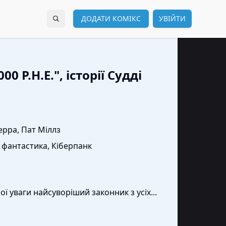
ДОДАТИ КОМІКС
УВІЙТИ
00 Р.Н.Е.", історії Судді
ерра, Пат Міллз
 фантастика, Кіберпанк
ї уваги найсуворіший законник з усіх...