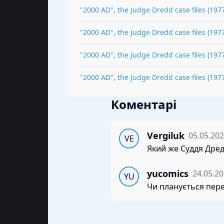
"2000 AD", the Judge Dredd case files
(
197
"2000 AD", the Judge Dredd case files
(
197
"2000 AD", the Judge Dredd case files
(
197
"2000 AD", the Judge Dredd case files
(
197
Коментарі
Vergiluk
05.05.202
VE
Який же Суддя Дред
yucomics
24.05.20
YU
Чи планується перек