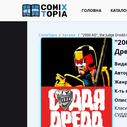
ГОЛОВНА
КАТАЛО
ComixTopia
/
Каталог
/
"2000 AD", the Judge Dredd c
"20
Дре
Вида
Авто
Жанр
К-ть 
Опис
Класи
СУДДЯ