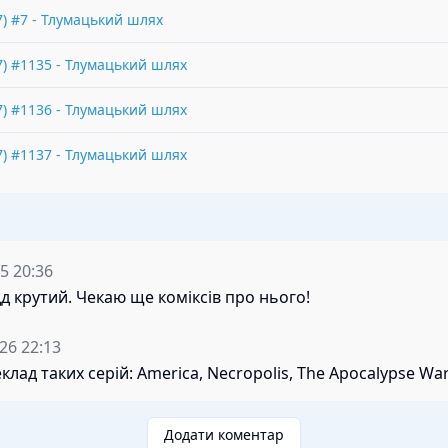
7
) #
7
-
Тлумацький шлях
7
) #
1135
-
Тлумацький шлях
7
) #
1136
-
Тлумацький шлях
7
) #
1137
-
Тлумацький шлях
5 20:36
д крутий. Чекаю ще коміксів про нього!
26 22:13
лад таких серій: America, Necropolis, The Apocalypse War
Додати коментар