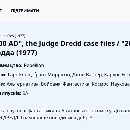
Г
ПІДТРИМАТИ
ase files (1977)
00 AD", the Judge Dredd case files / "20
дда (1977)
вництво:
Rebellion
ри:
Ґарт Енніс, Ґрант Моррісон, Джон Ваґнер, Карлос Еск
и:
Альтернатива, Бойовик, Фантастика, Космос, Наукова
випусків:
9/-
ка наукової фантастики та британського коміксу! До вашо
 ДРЕДД! І вам краще поводитися добре!